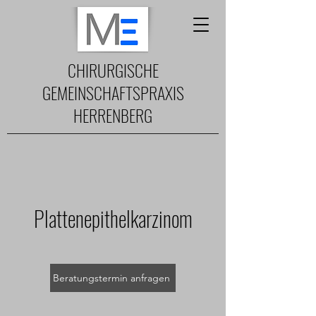
CHIRURGISCHE
GEMEINSCHAFTSPRAXIS
HERRENBERG
Plattenepithelkarzinom
Beratungstermin anfragen