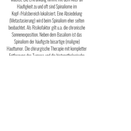
Häufigkeit zu und oft sind Spinaliome im
Kopf-/Halsbereich lokalisiert. Eine Absiedelung
(Metastasierung) wird beim Spinaliom eher selten
beobachtet. Als Risikofaktor gilt u.a. die chronische
Sonnenexposition. Neben dem Basaliom ist das
Spinaliom der häufigste bösartige (maligne)
Hauttumor. Die chirurgische Therapie mit kompletter
Entfernung des Tumors und die histopathologische
Untersuchung ist die Therapie der 1. Wahl. Weitere
therapeutische Möglichkeiten sind die
Strahlentherapie und die Chemotherapie. Da der
Tumor am ehesten lymphogen metastasiert ist bei der
Nachsorge insbesondere auf die regionalen
Lymphabflusswege zu achten. Gerne beraten wir sie
diesbezüglich.