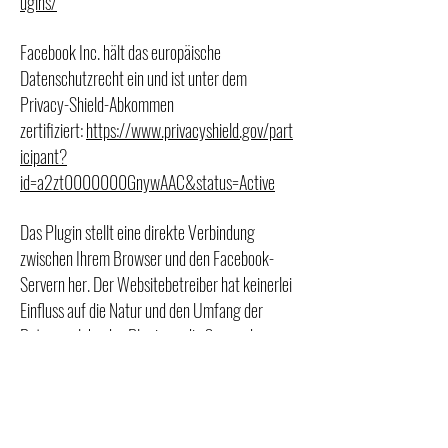
ugins/
Facebook Inc. hält das europäische
Datenschutzrecht ein und ist unter dem
Privacy-Shield-Abkommen
zertifiziert:
https://www.privacyshield.gov/part
icipant?
id=a2zt0000000GnywAAC&status=Active
Das Plugin stellt eine direkte Verbindung
zwischen Ihrem Browser und den Facebook-
Servern her. Der Websitebetreiber hat keinerlei
Einfluss auf die Natur und den Umfang der
Daten, welche das Plugin an die Server der
Facebook Inc. übermittelt. Informationen dazu
finden Sie
hier:
https://www.facebook.com/help/186325
668085084