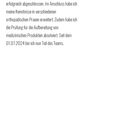
erfolgreich abgeschlossen. Im Anschluss habe ich
meine Kenntnisse in verschiedenen
orthopädischen Praxen erweitert. Zudem habe ich
die Prüfung für die Aufbereitung von
medizinischen Produkten absolviert. Seit dem
01.07.2024
bin ich nun Teil des Teams.
Zu meinen täglichen Aufgaben gehören die
Unterstützung in der Sprechstunde, das
Anfertigen von Arztbriefen, das Assistieren im OP
sowie die Aufbereitung von Medizinprodukten.
In der Freizeit begeistere ich mich für Fitness und
verbringe gerne Zeit mit meinen Freunden.