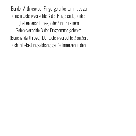
Bei der Arthrose der Fingergelenke kommt es zu
einem Gelenkverschleiß der Fingerendgelenke
(Heberdenarthrose) oder/und zu einem
Gelenkverschleiß der Fingermittelgelenke
(Bouchardarthrose). Der Gelenkverschleiß äußert
sich in belastungsabhängigen Schmerzen in den
betroffenen Gelenken. Durch die Beschwerden können
die Kraft und die Handfunktion beeinträchtigt werden.
Hier kann eine individuell abgestimmte operative
Therapie eine Beschwerdelinderung und
Funktionsverbesserung der Hand bringen.
Für ihren individuellen Beratungstermin stehen wir
Ihnen gerne zur Verfügung.
ME Chirurgische Gemeinschaftspraxis